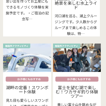
思い出を作ってお土産にも
絶景を楽しむ水上ライ
ド
できるモノづくり体験を実
施予定です。 ・ご宿泊の記
河口湖を巡る、湖上クルー
念写…
ジングです。少人数からグ
ループまで楽しめるこの体
験は、特…
施設外アクティビティ
施設外アクティビティ
お子様にもおすすめ
お子様にもおすすめ
湖畔の定番！スワンボ
富士を望む湖で楽し
ート体験
む！ワカサギ釣り体験
ツアー
見た目も愛らしいスワンボ
美しい富士山を眺めなが