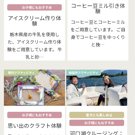
コーヒー豆ミル引き体
お子様にもおすすめ
験
アイスクリーム作り体
コーヒー豆とコーヒーミル
験
をご用意しています。 ご自
栃木県産の牛乳を使用し
身でコーヒー豆をゆっくり
た、アイスクリーム作り体
と挽…
験をご用意しています。 牛
乳と砂…
館内アクティビティ
施設外アクティビティ
お子様にもおすすめ
愛犬とも楽しめる
お子様にもおすすめ
思い出のクラフト体験
河口湖クルージング：