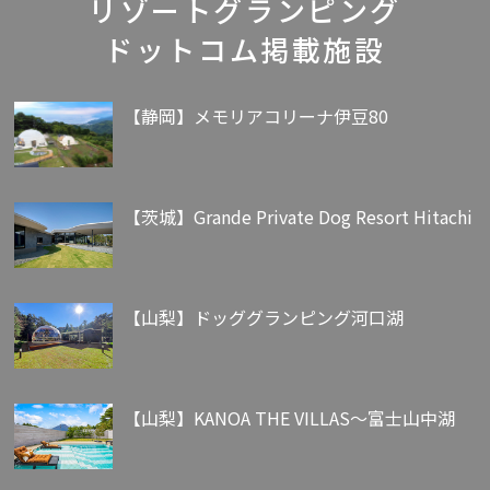
リゾートグランピング
ドットコム掲載施設
【静岡】メモリアコリーナ伊豆80
【茨城】Grande Private Dog Resort Hitachi
【山梨】ドッググランピング河口湖
【山梨】KANOA THE VILLAS～富士山中湖